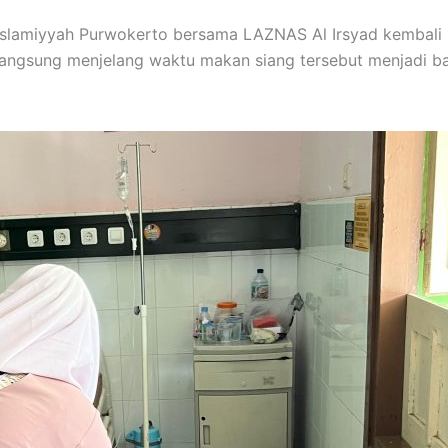
l Islamiyyah Purwokerto bersama LAZNAS Al Irsyad kembal
langsung menjelang waktu makan siang tersebut menjadi bag