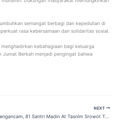
ara muhsinin. Dukungan masyarakat memungkinkan
enumbuhkan semangat berbagi dan kepedulian di
erkuat rasa kebersamaan dan solidaritas sosial.
 menghadirkan kebahagiaan bagi keluarga
am Jumat Berkah menjadi pengingat bahwa
NEXT
Krisis Air Mengancam, 81 Santri Madin At Tasnim Srowot Tetap Semangat Mengaji