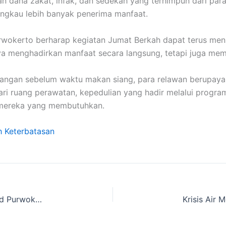
tan dana zakat, infak, dan sedekah yang terhimpun dari p
angkau lebih banyak penerima manfaat.
 Purwokerto berharap kegiatan Jumat Berkah dapat terus m
ya menghadirkan manfaat secara langsung, tetapi juga memp
dangan sebelum waktu makan siang, para relawan berupaya
ari ruang perawatan, kepedulian yang hadir melalui progr
u mereka yang membutuhkan.
h Keterbatasan
Menuntut Ilmu Jauh dari Rumah, LAZNAS Al Irsyad Purwokerto Antar Dua Santri Pulang ke Kampung Halaman