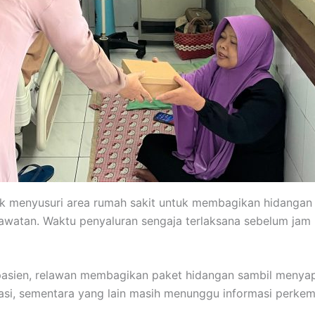
rak menyusuri area rumah sakit untuk membagikan hidangan
awatan. Waktu penyaluran sengaja terlaksana sebelum jam
pasien, relawan membagikan paket hidangan sambil menyap
trasi, sementara yang lain masih menunggu informasi perke