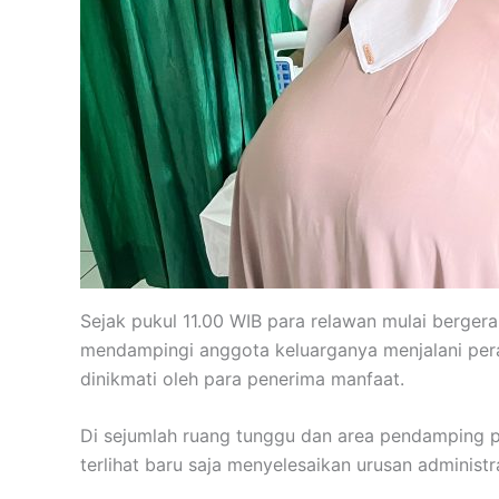
Sejak pukul 11.00 WIB para relawan mulai berge
mendampingi anggota keluarganya menjalani per
dinikmati oleh para penerima manfaat.
Di sejumlah ruang tunggu dan area pendamping 
terlihat baru saja menyelesaikan urusan adminis