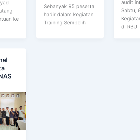
audit in
syad
Sebanyak 95 peserta
Sabtu, 
atang
hadir dalam kegiatan
Kegiata
tuan ke
Training Sembelih
di RBU
nal
ta
ZNAS