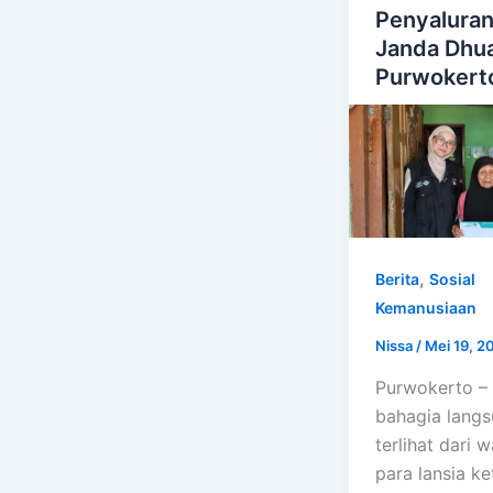
Penyalura
Janda Dhua
Purwokert
,
Berita
Sosial
Kemanusiaan
Nissa
/
Mei 19, 2
Purwokerto –
bahagia lang
terlihat dari 
para lansia ke