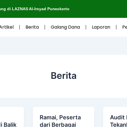
i LAZNAS Al-Irsyad Purwokerto
Artikel
Berita
Galang Dana
Laporan
P
Berita
Ramai, Peserta
Audit 
i Balik
dari Berbagai
Tekan