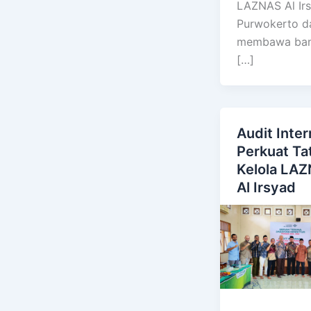
LAZNAS Al Ir
Purwokerto d
membawa ban
[…]
Audit Inter
Perkuat Ta
Kelola LA
Al Irsyad