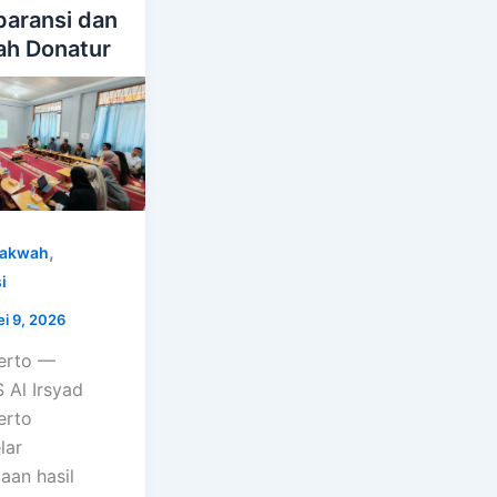
paransi dan
h Donatur
,
akwah
i
i 9, 2026
erto —
Al Irsyad
erto
lar
an hasil