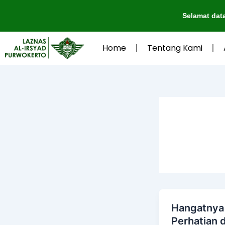
Lewati
Selamat datang d
ke
konten
Home
Tentang Kami
Hangatnya
Perhatian d