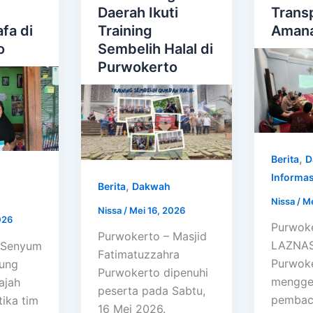
n
Daerah Ikuti
Trans
fa di
Training
Amana
o
Sembelih Halal di
Purwokerto
,
Berita
D
Informas
,
Berita
Dakwah
Nissa
/
Me
Nissa
/
Mei 16, 2026
026
Purwok
Purwokerto – Masjid
LAZNAS 
 Senyum
Fatimatuzzahra
Purwok
sung
Purwokerto dipenuhi
mengge
wajah
peserta pada Sabtu,
pembaca
tika tim
16 Mei 2026.