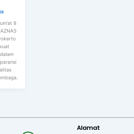
26
um’at 8
LAZNAS
wokerto
kuat
 dalam
paransi
litas
lembaga.
Alamat