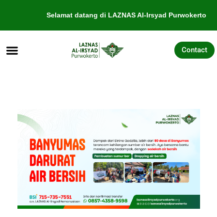
Selamat datang di LAZNAS Al-Irsyad Purwokerto
Contact
Tentang Kami
Galang Dana
Pengajuan Bantuan