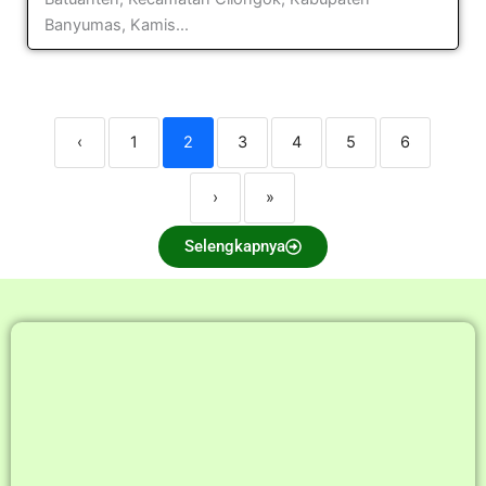
Banyumas, Kamis...
‹
1
2
3
4
5
6
›
»
Selengkapnya