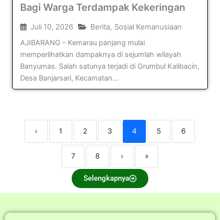
Bagi Warga Terdampak Kekeringan
Juli 10, 2026
Berita
,
Sosial Kemanusiaan
AJIBARANG – Kemarau panjang mulai
memperlihatkan dampaknya di sejumlah wilayah
Banyumas. Salah satunya terjadi di Grumbul Kalibacin,
Desa Banjarsari, Kecamatan...
‹
1
2
3
4
5
6
7
8
›
»
Selengkapnya