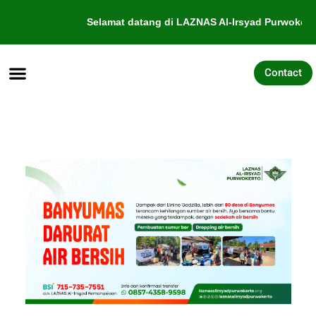
Selamat datang di LAZNAS Al-Irsyad Purwokerto
Contact
Tentang Kami
Galang Dana
Pengajuan Bantuan